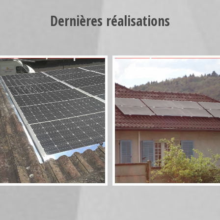
Dernières réalisations
Photovoltaïque
Aérosolaire 8
Rivsol 5,8 couplé
panneaux