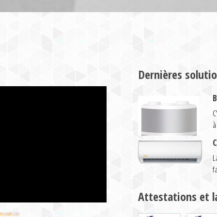
Dernières soluti
B
C
à
C
L
f
Attestations et l
resolaire.com