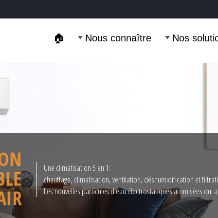
🏠
Nous connaître
Nos soluti
TION
Une climatisation 5 en 1:
IBLE
chauffage, climatisation, ventilation, déshumidification et filtrat
-AIR
Les nouvelles particules d'eau électrostatiques atomisées qui amé