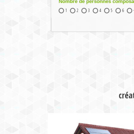
Nombre de personnes composant
1
2
3
4
5
6
créa