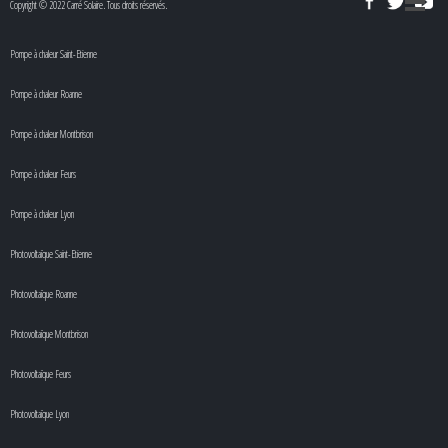
Copyright © 2022 Carré Solaire. Tous droits réservés.
Pompe à chaleur Saint-Etienne
Pompe à chaleur Roanne
Pompe à chaleur Montbrison
Pompe à chaleur Feurs
Pompe à chaleur Lyon
Photovoltaïque Saint-Etienne
Photovoltaïque Roanne
Photovoltaïque Montbrison
Photovoltaïque Feurs
Photovoltaïque Lyon