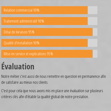
Relation commercial 90%
Traitement administratif 90%
Délai de livraison 95%
Qualité d'installation 90%
Mise en service et explications 95%
Évaluation
Notre métier c'est aussi de nous remettre en question en permanence afin
de satisfaire au mieux nos clients.
C'est pour cela que nous avons mis en place une évaluation sur plusieurs
critères clés afin d'établir la qualité global de notre prestation.