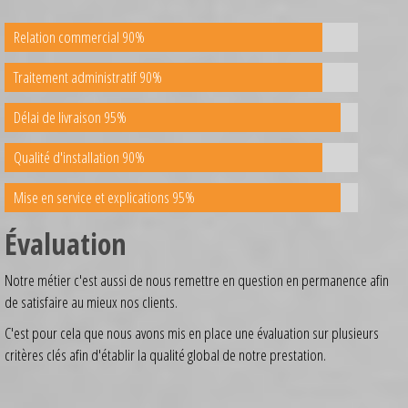
Relation commercial 90%
Traitement administratif 90%
Délai de livraison 95%
Qualité d'installation 90%
Mise en service et explications 95%
Évaluation
Notre métier c'est aussi de nous remettre en question en permanence afin
de satisfaire au mieux nos clients.
C'est pour cela que nous avons mis en place une évaluation sur plusieurs
critères clés afin d'établir la qualité global de notre prestation.