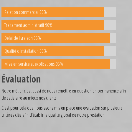
Relation commercial 90%
Traitement administratif 90%
Délai de livraison 95%
Qualité d'installation 90%
Mise en service et explications 95%
Évaluation
Notre métier c'est aussi de nous remettre en question en permanence afin
de satisfaire au mieux nos clients.
C'est pour cela que nous avons mis en place une évaluation sur plusieurs
critères clés afin d'établir la qualité global de notre prestation.