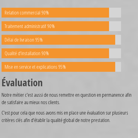
Relation commercial 90%
Traitement administratif 90%
Délai de livraison 95%
Qualité d'installation 90%
Mise en service et explications 95%
Évaluation
Notre métier c'est aussi de nous remettre en question en permanence afin
de satisfaire au mieux nos clients.
C'est pour cela que nous avons mis en place une évaluation sur plusieurs
critères clés afin d'établir la qualité global de notre prestation.