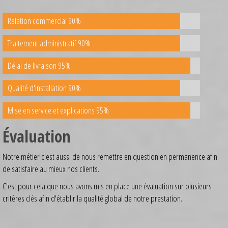
Relation commercial 90%
Traitement administratif 90%
Délai de livraison 95%
Qualité d'installation 90%
Mise en service et explications 95%
Évaluation
Notre métier c'est aussi de nous remettre en question en permanence afin
de satisfaire au mieux nos clients.
C'est pour cela que nous avons mis en place une évaluation sur plusieurs
critères clés afin d'établir la qualité global de notre prestation.