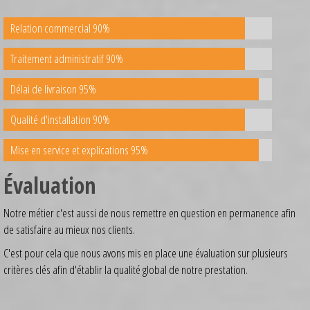
Relation commercial 90%
Traitement administratif 90%
Délai de livraison 95%
Qualité d'installation 90%
Mise en service et explications 95%
Évaluation
Notre métier c'est aussi de nous remettre en question en permanence afin
de satisfaire au mieux nos clients.
C'est pour cela que nous avons mis en place une évaluation sur plusieurs
critères clés afin d'établir la qualité global de notre prestation.