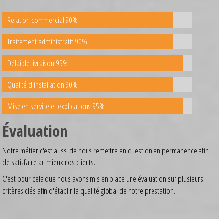
Relation commercial 90%
Traitement administratif 90%
Délai de livraison 95%
Qualité d'installation 90%
Mise en service et explications 95%
Évaluation
Notre métier c'est aussi de nous remettre en question en permanence afin
de satisfaire au mieux nos clients.
C'est pour cela que nous avons mis en place une évaluation sur plusieurs
critères clés afin d'établir la qualité global de notre prestation.