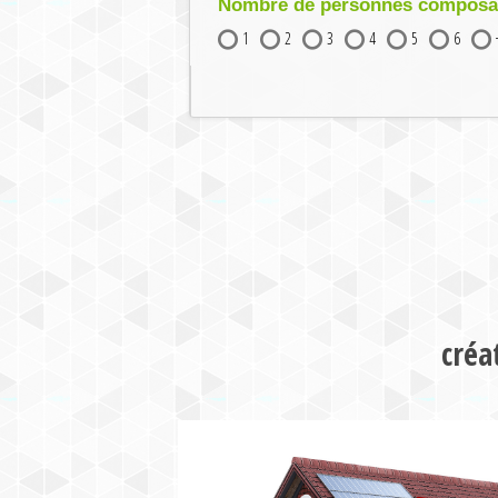
Nombre de personnes composant
1
2
3
4
5
6
créa