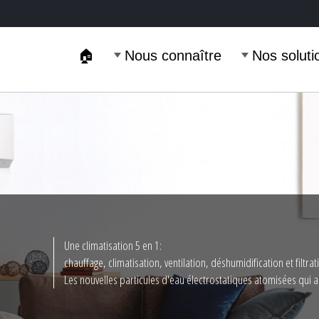
🏠
Nous connaître
Nos soluti
TION
Une climatisation 5 en 1:
IBLE
chauffage, climatisation, ventilation, déshumidification et filtrat
-AIR
Les nouvelles particules d'eau électrostatiques atomisées qui amé