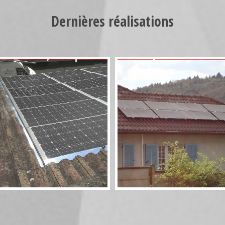
Dernières réalisations
Photovoltaïque
Aérosolaire 8
Rivsol 5,8 couplé
panneaux