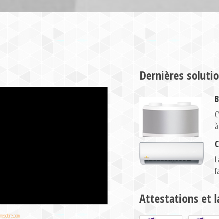
Dernières soluti
B
C
à
C
L
f
Attestations et l
resolaire.com