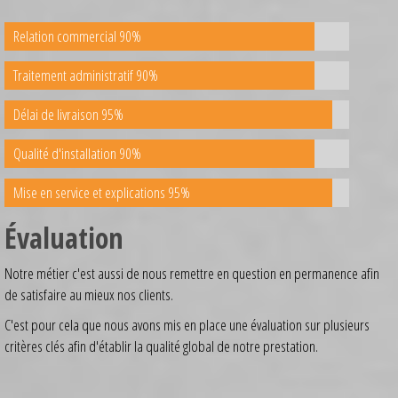
Relation commercial 90%
Traitement administratif 90%
Délai de livraison 95%
Qualité d'installation 90%
Mise en service et explications 95%
Évaluation
Notre métier c'est aussi de nous remettre en question en permanence afin
de satisfaire au mieux nos clients.
C'est pour cela que nous avons mis en place une évaluation sur plusieurs
critères clés afin d'établir la qualité global de notre prestation.