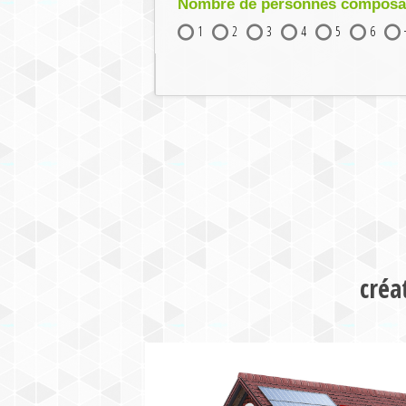
Nombre de personnes composant
1
2
3
4
5
6
créa