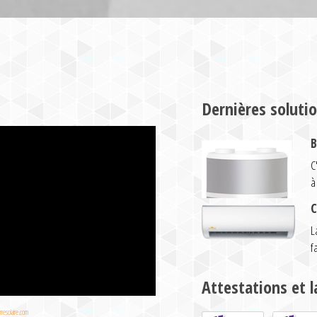
Dernières soluti
B
C
à
C
L
f
Attestations et l
resolaire.com