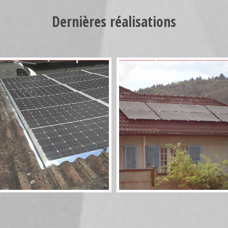
Dernières réalisations
Photovoltaïque
Aérosolaire 8
Rivsol 5,8 couplé
panneaux