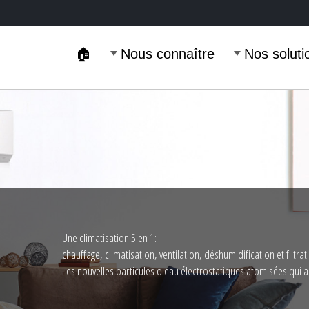
🏠
Nous connaître
Nos soluti
TION
Une climatisation 5 en 1:
IBLE
chauffage, climatisation, ventilation, déshumidification et filtrat
-AIR
Les nouvelles particules d'eau électrostatiques atomisées qui amé