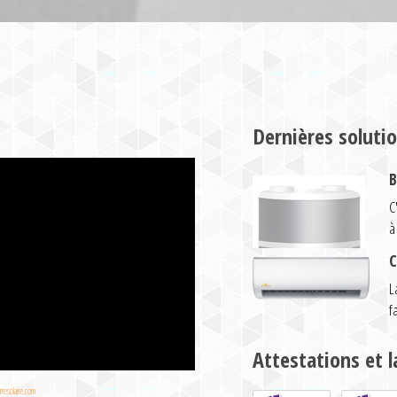
Dernières soluti
B
C
à
C
L
f
Attestations et l
resolaire.com