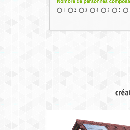
Nombre de personnes composant
1
2
3
4
5
6
créa