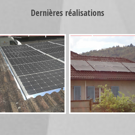
Dernières réalisations
Photovoltaïque
Aérosolaire 8
Rivsol 5,8 couplé
panneaux