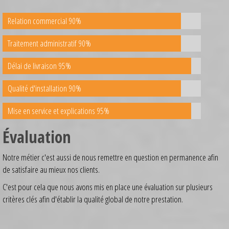
Relation commercial 90%
Traitement administratif 90%
Délai de livraison 95%
Qualité d'installation 90%
Mise en service et explications 95%
Évaluation
Notre métier c'est aussi de nous remettre en question en permanence afin
de satisfaire au mieux nos clients.
C'est pour cela que nous avons mis en place une évaluation sur plusieurs
critères clés afin d'établir la qualité global de notre prestation.