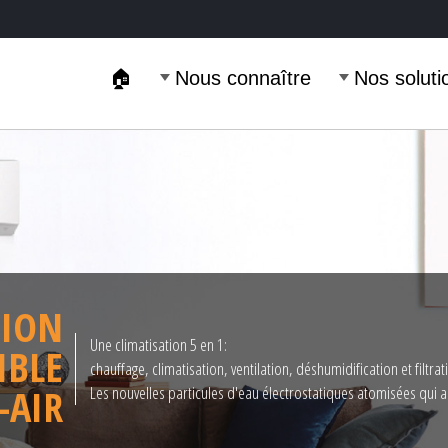
🏠
Nous connaître
Nos soluti
TION
Une climatisation 5 en 1:
IBLE
chauffage, climatisation, ventilation, déshumidification et filtrat
-AIR
Les nouvelles particules d'eau électrostatiques atomisées qui amé