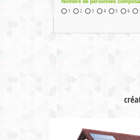
Nombre de personnes composant
1
2
3
4
5
6
créa