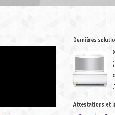
Dernières soluti
B
C
à
C
L
f
Attestations et l
resolaire.com