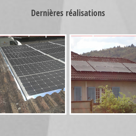
Dernières réalisations
Photovoltaïque
Aérosolaire 8
Rivsol 5,8 couplé
panneaux