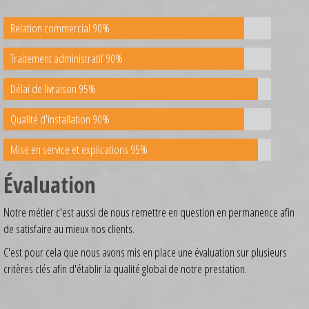
Relation commercial 90%
Traitement administratif 90%
Délai de livraison 95%
Qualité d'installation 90%
Mise en service et explications 95%
Évaluation
Notre métier c'est aussi de nous remettre en question en permanence afin
de satisfaire au mieux nos clients.
C'est pour cela que nous avons mis en place une évaluation sur plusieurs
critères clés afin d'établir la qualité global de notre prestation.